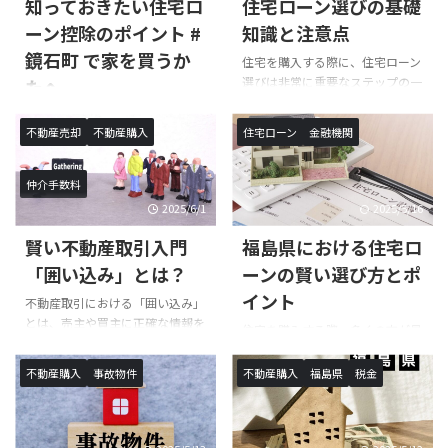
事では、不動産取得税がかからな
知っておきたい住宅ロ
住宅ローン選びの基礎
算されるか、どのような場合に軽
い可能性がある場合や、税金を軽
減措置が適用されるかについて、
ーン控除のポイント #
知識と注意点
減するためのヒントを専門的な視
詳しく解説します。また、不動産
鏡石町 で家を買うか
点から解説します。新築や中古、
住宅を購入する際に、住宅ローン
取得税に関する一般的な質問やお
土地や市町村によって異なる税制
選びは非常に重要なステップの一
たへ
客様からの相談内容も取り上げ、
の理由を詳述し、幅広い状況に対
つです。多くの方にとって、マイ
理解を深めて頂ける内容となって
住宅を購入する際に多くの方が利
する理解を深めることで、あなた
ホームの取得は人生の中でも大き
います。さらに、鏡石町での不動
不動産売却
不動産購入
住宅ローン
金融機関
用する住宅ローンですが、その控
の不動産購入への賢明な判断のお
な決断であり、そのためにはしっ
産取引における不動産取得税の注
除制度を上手に活用することで、
手伝いをします。最後には実際の
かりとした知識と計画が必要で
意点もご紹介しますので、ぜひご
大きな節税効果を得ることができ
不動産購入者からの体験談を交え
す。しかし、住宅ローンについて
仲介手数料
覧 ...
ます。このコラムでは、福島県で
て、読み応えのある一冊です。 #
の情報は多岐にわたり、初めての
2025/6/1
2025/5/16
住宅ローン控除を検討されている
税金 #不動産取得税 #税制 ...
方には特に難解に感じられること
方に向けて、その仕組みや注意点
もあるでしょう。そのため、本コ
賢い不動産取引入門
福島県における住宅ロ
を詳しく解説します。最新の法律
ラムでは住宅ローン選びに必要な
「囲い込み」とは？
ーンの賢い選び方とポ
情報を基にした控除額の計算方法
基礎知識や注意点を詳しく解説し
や、申請時に必要な書類の準備ポ
イント
ていきます。まず、住宅ローンの
不動産取引における「囲い込み」
イントなど、専門的な知識を踏ま
種類と特徴を理解し、自分に合っ
とは、売主や買主に正確な情報を
住宅を購入する際、多くの方が最
えた情報をお届けします。また、
たローンを選び出すことが重要で
伝えずに取引を進め、利益を独占
初に直面するのが住宅ローンの選
近年の税制改正や今後の動向につ
す。続いて、審査基準や金利の仕
しようとする行為を指します。
択です。家族の未来を考えたと
不動産購入
事故物件
不動産購入
福島県
税金
いても触れ、住宅購入を検討する
組みを把握し、ライフプランとの
[br-xs]特に、不動産会社が自社の
き、最も大きな買い物である住宅
上でのヒントになるような情報を
整 ...
利益を優先するため、物件情報を
を手に入れるためには、適切な住
提供します。 #マイホーム #住宅
隠してしまうことがあります。
宅ローンを選ぶことが不可欠で
ローン #住まい #家づく ...
[br-xs]この記事では囲い込みの背