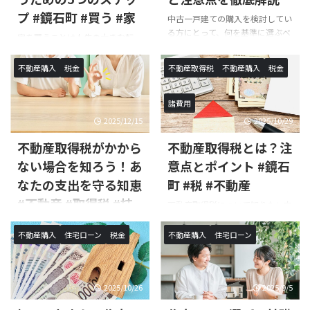
プ #鏡石町 #買う #家
中古一戸建ての購入を検討してい
る方にとって、何を基準に選ぶべ
家を買うことは人生の大きな転
きか、また注意すべき点は何か悩
機。特に福島県の鏡石町で家を買
まれていませんか。本記事では、
うことを考えている方々にとっ
不動産購入
税金
不動産取得税
不動産購入
税金
中古一戸建て購入の基本から、物
て、地域の特色を理解しながら適
件選びの注意点、おすすめの地
切な環境を選ぶことは重要です。
域、コストの考え方、さらに購入
諸費用
本記事では、家を購入する際に押
者の実体験を交えて解説します。
さえておきたい5つのポイントに
2025/12/15
2025/10/29
また、初めての方でも安心して購
ついて解説します。ステップに沿
入を進められるような具体的なア
不動産取得税がかから
不動産取得税とは？注
った計画的な購入方法を紹介し、
ドバイスを提供します。これらを
実際の購入体験も交えつつお届け
ない場合を知ろう！あ
意点とポイント #鏡石
参考にすることで、後悔しない理
します。それぞれの段階ごとにす
なたの支出を守る知恵
町 #税 #不動産
想の住まい探しができます。#一
べきことを知れば、スムーズで賢
戸建て #中古 #一戸建て #枝並不
#不動産 #取得税 #枝
明な決断ができるでしょう。ま
不動産取得税について知りたい方
動産 中古一戸建てを購入するメ
た、家を購入する際の年収や予算
へ。不動産取得税は、不動産を取
並不動産
リットとは 中古一戸建ては新築
決めのポイントも詳しく解説。こ
得した際に一度だけ課せられる税
不動産購入
住宅ローン
税金
不動産購入
住宅ローン
に比べて価格が安く、個性的 ...
不動産を取得するとき、特に思い
れを読めば、鏡石町で理想の家を
金です。多くの方は、初めての不
がけない出費が不動産取得税で
手に入れるための準備が整うはず
動産取引でこの税に直面します
す。しかし、この税金がかからな
です。 ...
が、その仕組みを理解しておくこ
い場合や軽減されるケースがある
とは非常に重要です。この記事で
2025/10/26
2025/9/5
ことをご存知でしょうか？この記
は、不動産取得税がどのように計