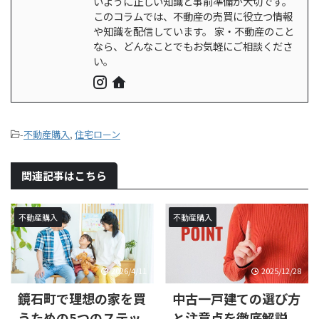
いように正しい知識と事前準備が大切です。
このコラムでは、不動産の売買に役立つ情報
や知識を配信しています。 家・不動産のこと
なら、どんなことでもお気軽にご相談くださ
い。
-
不動産購入
,
住宅ローン
関連記事はこちら
不動産購入
不動産購入
2026/4/11
2025/12/28
鏡石町で理想の家を買
中古一戸建ての選び方
うための5つのステッ
と注意点を徹底解説