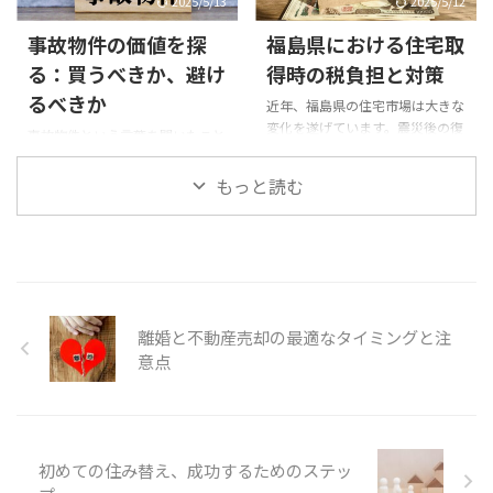
す。[br-xs]住宅ローンは数十年に
2025/5/13
2025/5/12
後にある要因と、その影響につい
わたって返済が続くため、その内
て詳しく説明します。[br-xs]ま
事故物件の価値を探
福島県における住宅取
容や条件によって中長期的な生活
た、囲い込みを避けるための具体
に大きく影響することになりま
る：買うべきか、避け
得時の税負担と対策
的な対策や、国が行っている規制
す。[br-xs]特に福島県において
るべきか
についても触れます。[br-xs]2025
近年、福島県の住宅市場は大きな
は、地域特有の住宅市場の動向が
年には新たな規制が施行され、不
変化を遂げています。震災後の復
見られ、そこでの住宅ローン選び
事故物件という言葉を聞いたこと
動産市場はさらなる透明化が期待
興に伴い、地域への移住や定住を
は一層重要性を増しています。限
がある方は多いでしょう。しか
されています。[br-xs]こ ...
考える人々が増えている一方、住
られた予算やライフスタイルに応
し、具体的に何を指すのかをご存
もっと読む
宅を取得する際の税負担は依然と
じて、最適な住宅ローンを見つけ
知でしょうか。事故物件とは、過
して重要な課題です。[br-xs]特
出すには、いくつかのポ ...
去に自殺や殺人、その他の事故が
に、住宅購入に関わる税金は、家
発生した物件のことを指します。
計に対して直接的な影響を及ぼす
[br-xs]一般的に、これらの物件は
ため、多くの人々にとって大きな
心理的瑕疵があるとされ、購入希
関心事となっています。[br-xs]住
望者から敬遠される傾向がありま
宅取得に際しては、消費税や登録
す。[br-xs]しかし、最近では事故
離婚と不動産売却の最適なタイミングと注
免許税、不動産取得税などのさま
物件への関心が高まり、その購入
意点
ざまな税金が発生しますが、これ
を検討する方も増えてきていま
らの税負担は購入者の経済的な余
す。[br-xs]このコラムでは、事故
裕に影響を与えるだけでなく、住
物件の定義やその背景、市場にお
宅市場全体の活性化にも影響する
ける現状、購入する際のメリット
要因となります。 ...
とリスク、さらに選ぶ際の判断基
初めての住み替え、成功するためのステッ
準について ...