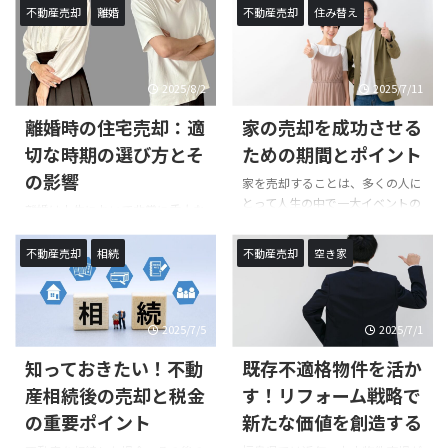
とではありません。特に鏡石町に
不動産売却
離婚
不動産売却
住み替え
って、無料相談は大きな味方とな
お住まいの方にとっては、不動産
ります。特に矢吹町にお住まいの
を相続した際、タイミングや手続
方にとって、不動産売却は大きな
きにおいて共通の不安や疑問があ
決断です。しかし、どのように始
るのではないでしょうか。今回の
2025/8/2
2025/7/11
めればよいのか、疑問や不安もあ
記事では、不動産相続の売却に関
るでしょう。本記事では、不動産
離婚時の住宅売却：適
家の売却を成功させる
連する特例について詳しく解説
売却の無料相談のメリットや相談
し、どのような場面でどの特例が
切な時期の選び方とそ
ための期間とポイント
の流れ、よくある質問についてわ
使えるのかを理解することで、無
かりやすく解説します。相談を通
の影響
家を売却することは、多くの人に
駄のないスムーズな手続きに役立
じて、専門家からのアドバイスを
とって人生の中で一大イベントの
ててください。特に3000万円控
離婚は人生において非常に重大な
受けることで、安心して不動産売
ひとつです。特に、住み慣れた家
除や取得費加算の特例など、具体
決断であり、それに伴う様々な選
却を進めることができるようにな
を手放すとなると、感情的な面で
的なポイントを押さえることで、
択肢や問題が存在します。その中
不動産売却
相続
不動産売却
空き家
ります。この記事を通じて、あな
もさまざまな思いがこみ上げてく
より大きな金銭的利益を得られる
でも、住宅の売却は特に重要なテ
たの疑問や不安が解消され、一歩
るものです。しかし、家を売却す
可能性についてもお話しします。
ーマの一つとなります。多くの場
を踏み出すきっかけになれば幸い
る際には、ただ感情に流されるの
...
合、共同名義で所有している家を
です。 #不動産売却 #相談無 ...
ではなく、冷静に計画を立て、戦
どうするかは、離婚における最重
2025/7/5
2025/7/1
略を練ることが重要です。売却を
要事項のひとつといえるでしょ
成功させるためには、適切なタイ
知っておきたい！不動
既存不適格物件を活か
う。それは、経済的な側面だけで
ミングで始めることや、事前の準
なく、心理的な負担や生活の拠点
産相続後の売却と税金
す！リフォーム戦略で
備が欠かせません。また、不動産
をどうするかという観点からも非
の重要ポイント
新たな価値を創造する
市場の動向を理解し、売却活動中
常に大きな影響を及ぼします。適
の注意点を押さえておくことで、