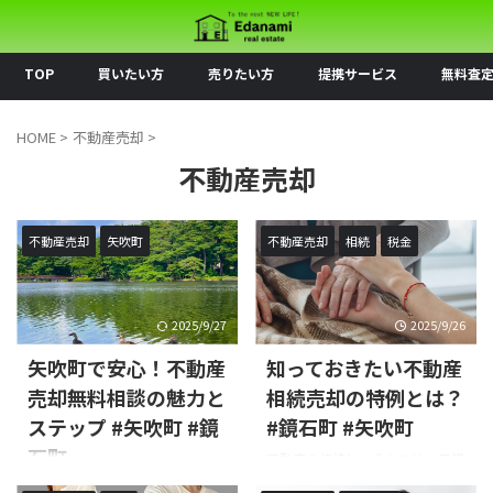
TOP
買いたい方
売りたい方
提携サービス
無料査
HOME
>
不動産売却
>
不動産売却
不動産売却
矢吹町
不動産売却
相続
税金
2025/9/27
2025/9/26
矢吹町で安心！不動産
知っておきたい不動産
売却無料相談の魅力と
相続売却の特例とは？
ステップ #矢吹町 #鏡
#鏡石町 #矢吹町
石町
不動産の相続というものは、日常
生活の中でそう頻繁に経験するこ
不動産の売却を考えている方にと