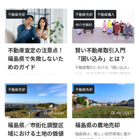
切なタイミングでの住宅売却は、
不動産を相続した場合、その後の
福島県では近年、中古物件市場が
スムーズに取引を進めることがで
新しい生活のスタートを切るため
売却や税金について知識を持つこ
活性化する中、注目を集めている
きます。さらに、成功事例を参考
にも不可欠です。しかし、離婚時
とは非常に大切です。しかし、多
のが「既存不適格物件」です。こ
不動産売却
不動産売却
不動産購入
にすることで具体的なイメージを
にどのように住宅を売却すべき
くの人が何から手を付ければ良い
れらの物件は、一般的には建築基
...
仲介手数料
か、そのタイミングをどう選ぶか
かわからず、複雑な手続きに戸惑
準法や土地利用規制に適合せず、
は、 ...
っています。この記事では、相続
利用が制限されることが多いで
不動産の売却時に関わる税金、特
す。しかし、逆に言えば、そうし
2025/6/9
2025/6/1
例の利用法、申告手続き、そして
た物件にはまだまだ多くの可能性
不動産査定の注意点！
賢い不動産取引入門
良くある疑問について詳しく解説
が秘められています。リフォーム
します。財産を守り、トラブルを
によって新たな価値を創造するこ
福島県で失敗しないた
「囲い込み」とは？
避けるための情報を提供し、安心
とができるのです。物件の特性や
めのガイド
不動産取引における「囲い込み」
して手続きを進められるようサポ
立地条件を活かしつつ、安心安全
とは、売主や買主に正確な情報を
ートいたします。法改正による影
な空間を提供するためのリフォー
不動産の査定を考えている方にと
伝えずに取引を進め、利益を独占
響についても触れているため、最
ム戦略が求められています。この
って、正確な情報と理解が必要で
しようとする行為を指します。
新情報を得ることが可能です。こ
コラムでは、既存不適格物件の現
す。特に福島県で不動産を評価さ
不動産売却
不動産売却
[br-xs]特に、不動産会社が自社の
の記事を通じて、不動産相続の売
状や起こりうる問題点、そしてリ
れる際の注意点を押さえておくこ
利益を優先するため、物件情報を
却における税金について、しっか
フォームを通して実現する新たな
とで、後悔しない取引が可能にな
隠してしまうことがあります。
...
価 ...
ります。[br-xs]この記事では、不
[br-xs]この記事では囲い込みの背
動産査定のプロセスや注意点、そ
2025/5/31
2025/5/17
後にある要因と、その影響につい
してよくある誤解について詳しく
て詳しく説明します。[br-xs]ま
福島県／市街化調整区
福島県の農地売却
解説します。福島県の地域やニー
た、囲い込みを避けるための具体
ズに合わせた適切な査定方法を見
域における土地の価値
福島県は、美しい自然環境と豊か
的な対策や、国が行っている規制
つけるためのポイントを紹介し、