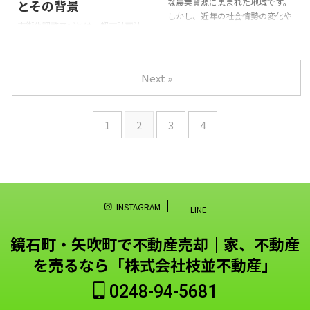
な農業資源に恵まれた地域です。
とその背景
についても触れます。[br-xs]2025
安心して不動産査定を進めるため
しかし、近年の社会情勢の変化や
年には新たな規制が施行され、不
の知識をご提供します。[br-xs]査
市街化調整区域とは、都市計画法
経済の状況により、多くの農業従
動産市場はさらなる透明化が期待
定を初めて受ける方や、過去の経
に基づき、都市の整備や発展を目
事者が農地の売却を検討するケー
されています。[br-xs]こ ...
験で不安がある方にも役立つ情報
的として規制された地域を指しま
スが増えてきています。本記事で
が詰まっています。この記事を通
す。[br-xs]この地域は、新たな市
は、福島県の農地市場の現状を分
Next »
じて、より良い ...
街地の開発を制限し、環境や地域
析し、農地売却のメリットを詳し
の特性を保護するために設けられ
く解説します。また、具体的な売
たものであり、主に農地や自然環
却のステップや、注意が必要な法
境を維持するための重要な役割を
1
2
3
4
律や規制についても触れること
果たしています。そのため、土地
で、これから農地を売却しようと
の使用や開発に対する計画的な制
考えている方々にとって有益な情
限があり、市街化が計画的に進め
報を提供します。農地売却は、一
られるようになっています。[br-
つの人生の大きな決断ですが、正
xs]市街化調整区域に位置する土
しい知識と情報を持つことで、よ
地は、住宅や商業施設の建設が原
INSTAGRAM
LINE
り良い選択ができるようになりま
則として制限されているため、通
す ...
常の市街化区域に比べて土地の価
鏡石町・矢吹町で不動産売却｜家、不動産
値は低くなる傾向 ...
を売るなら「株式会社枝並不動産」
0248-94-5681